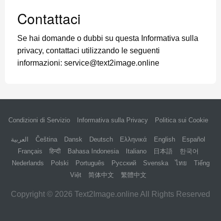
Contattaci
Se hai domande o dubbi su questa Informativa sulla
privacy, contattaci utilizzando le seguenti
informazioni:
service@text2image.online
Condizioni di Servizio
Informativa sulla Privacy
Politica sui Cookie
العربية
Čeština
Dansk
Deutsch
Ελληνικά
English
Español
Français
हिन्दी
Bahasa Indonesia
Italiano
日本語
한국어
Nederlands
Polski
Português
Русский
Svenska
ไทย
Tiếng
Việt
简体中文
繁體中文
Copyright © 2026 Text2Image.online All Rights Reserved