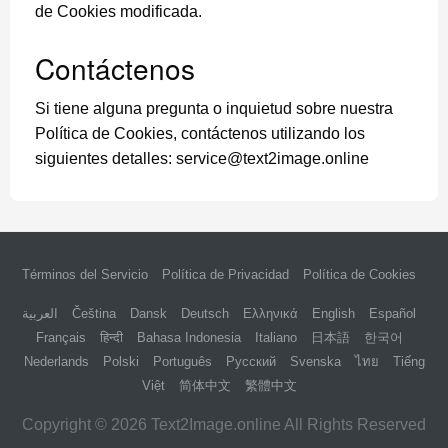
de Cookies modificada.
Contáctenos
Si tiene alguna pregunta o inquietud sobre nuestra
Política de Cookies, contáctenos utilizando los
siguientes detalles:
service@text2image.online
Términos del Servicio
Política de Privacidad
Política de Cookies
العربية
Čeština
Dansk
Deutsch
Ελληνικά
English
Español
Français
हिन्दी
Bahasa Indonesia
Italiano
日本語
한국어
Nederlands
Polski
Português
Русский
Svenska
ไทย
Tiếng
Việt
简体中文
繁體中文
Copyright © 2026 Text2Image.online All Rights Reserved